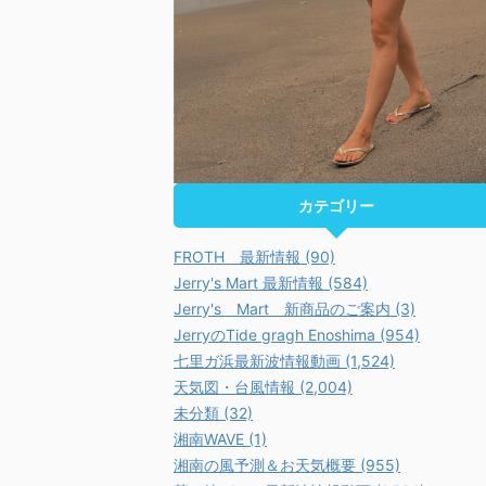
カテゴリー
FROTH 最新情報 (90)
Jerry's Mart 最新情報 (584)
Jerry's Mart 新商品のご案内 (3)
JerryのTide gragh Enoshima (954)
七里ガ浜最新波情報動画 (1,524)
天気図・台風情報 (2,004)
未分類 (32)
湘南WAVE (1)
湘南の風予測＆お天気概要 (955)