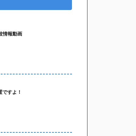
鵠沼波情報動画
置ですよ！