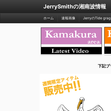
JerrySmithの湘南波情報
ホーム
速報画像
JerryのTide grag
下記ブ