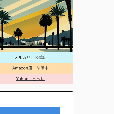
メルカリ 公式店
Amazon店 準備中
Yahoo 公式店