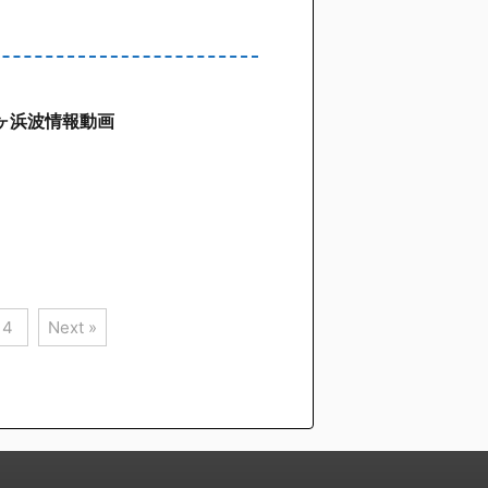
七里ヶ浜波情報動画
4
Next »