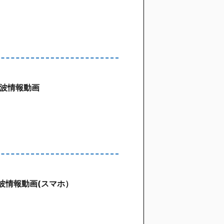
鵠沼波情報動画
 辻堂波情報動画(スマホ）