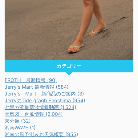
カテゴリー
FROTH 最新情報 (90)
Jerry's Mart 最新情報 (584)
Jerry's Mart 新商品のご案内 (3)
JerryのTide gragh Enoshima (954)
七里ガ浜最新波情報動画 (1,524)
天気図・台風情報 (2,004)
未分類 (32)
湘南WAVE (1)
湘南の風予測＆お天気概要 (955)