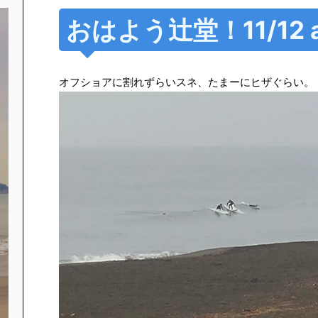
おはよう辻堂！11/12 a
オフショアに割れずらいスネ、たまーにヒザぐらい。