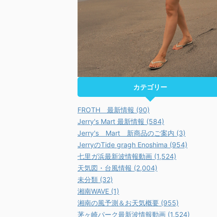
カテゴリー
FROTH 最新情報 (90)
Jerry's Mart 最新情報 (584)
Jerry's Mart 新商品のご案内 (3)
JerryのTide gragh Enoshima (954)
七里ガ浜最新波情報動画 (1,524)
天気図・台風情報 (2,004)
未分類 (32)
湘南WAVE (1)
湘南の風予測＆お天気概要 (955)
茅ヶ崎パーク最新波情報動画 (1,524)