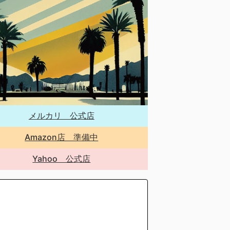
メルカリ 公式店
Amazon店 準備中
Yahoo 公式店