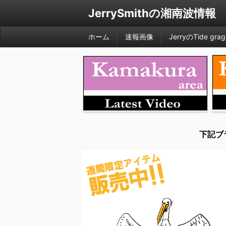
JerrySmithの湘南波情報
ホーム
速報画像
JerryのTide grag
下記ブ