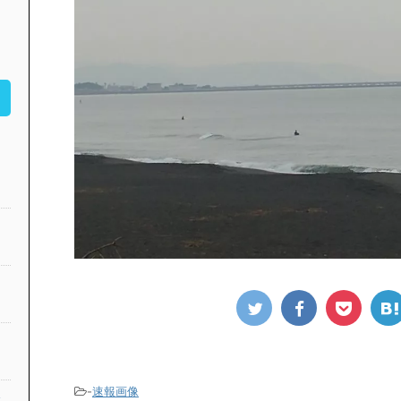
-
速報画像
公