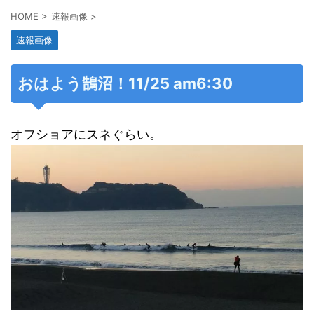
HOME
>
速報画像
>
速報画像
おはよう鵠沼！11/25 am6:30
オフショアにスネぐらい。