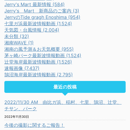
Jerry's Mart 最新情報 (584)
Jerry's Mart 新商品のご案内 (3)
JerryのTide gragh Enoshima (954)
七里ガ浜最新波情報動画 (1,524)
天気図・台風情報 (2,004)
未分類 (32)
湘南WAVE (1)
湘南の風予測＆お天気概要 (955)
茅ヶ崎パーク最新波情報動画 (1,524)
辻堂海岸最新波情報動画 (1,526)
速報画像 (7,437)
鵠沼海岸最新波情報動画 (2,795)
最近の投稿
2022/11/30 AM 由比ガ浜、稲村、七里、鵠沼、辻堂、
チサン、パーク
2022年11月30日
今後の撮影に関するご報告！