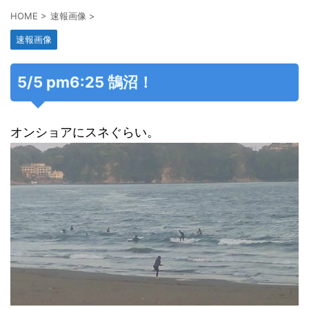
HOME
>
速報画像
>
速報画像
5/5 pm6:25 鵠沼！
オンショアにスネぐらい。