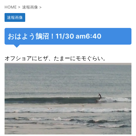
HOME
>
速報画像
>
速報画像
おはよう鵠沼！11/30 am6:40
オフショアにヒザ、たまーにモモぐらい。