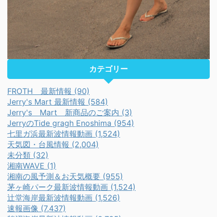
カテゴリー
FROTH 最新情報 (90)
Jerry's Mart 最新情報 (584)
Jerry's Mart 新商品のご案内 (3)
JerryのTide gragh Enoshima (954)
七里ガ浜最新波情報動画 (1,524)
天気図・台風情報 (2,004)
未分類 (32)
湘南WAVE (1)
湘南の風予測＆お天気概要 (955)
茅ヶ崎パーク最新波情報動画 (1,524)
辻堂海岸最新波情報動画 (1,526)
速報画像 (7,437)