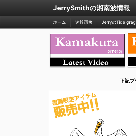
JerrySmithの湘南波情報
ホーム
速報画像
JerryのTide grag
下記ブ