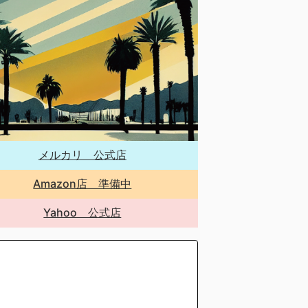
メルカリ 公式店
Amazon店 準備中
Yahoo 公式店