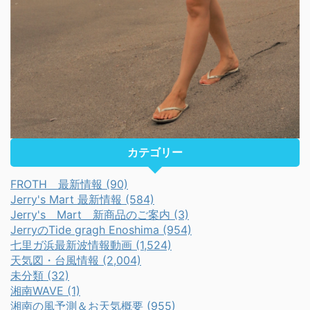
カテゴリー
FROTH 最新情報 (90)
Jerry's Mart 最新情報 (584)
Jerry's Mart 新商品のご案内 (3)
JerryのTide gragh Enoshima (954)
七里ガ浜最新波情報動画 (1,524)
天気図・台風情報 (2,004)
未分類 (32)
湘南WAVE (1)
湘南の風予測＆お天気概要 (955)