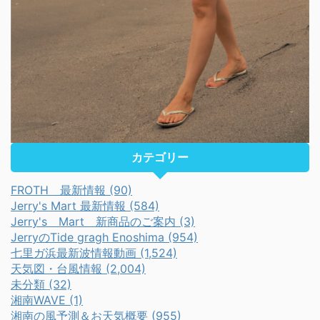
カテゴリー
FROTH 最新情報 (90)
Jerry's Mart 最新情報 (584)
Jerry's Mart 新商品のご案内 (3)
JerryのTide gragh Enoshima (954)
七里ガ浜最新波情報動画 (1,524)
天気図・台風情報 (2,004)
未分類 (32)
湘南WAVE (1)
湘南の風予測＆お天気概要 (955)