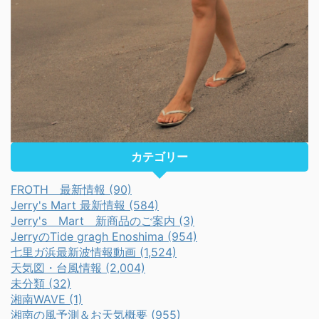
カテゴリー
FROTH 最新情報 (90)
Jerry's Mart 最新情報 (584)
Jerry's Mart 新商品のご案内 (3)
JerryのTide gragh Enoshima (954)
七里ガ浜最新波情報動画 (1,524)
天気図・台風情報 (2,004)
未分類 (32)
湘南WAVE (1)
湘南の風予測＆お天気概要 (955)