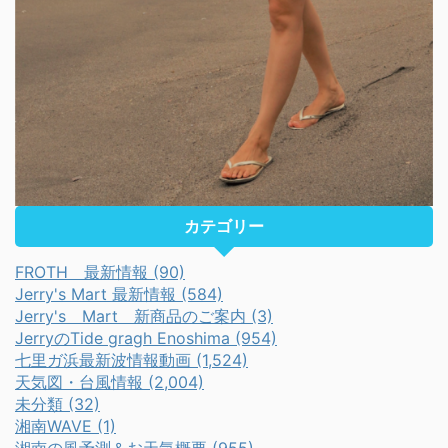
カテゴリー
FROTH 最新情報 (90)
Jerry's Mart 最新情報 (584)
Jerry's Mart 新商品のご案内 (3)
JerryのTide gragh Enoshima (954)
七里ガ浜最新波情報動画 (1,524)
天気図・台風情報 (2,004)
未分類 (32)
湘南WAVE (1)