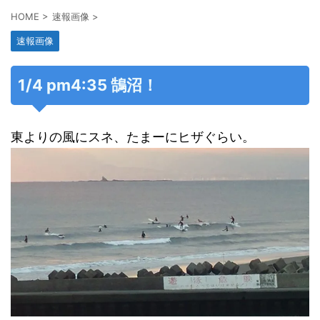
HOME
>
速報画像
>
速報画像
1/4 pm4:35 鵠沼！
東よりの風にスネ、たまーにヒザぐらい。