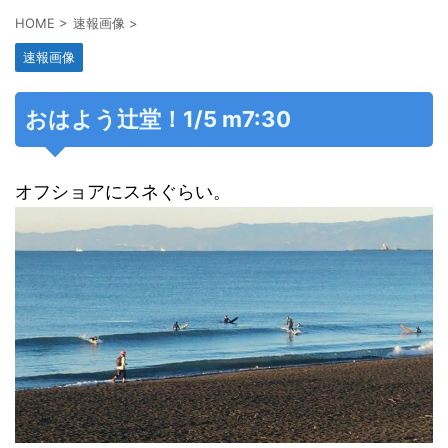
HOME
>
速報画像
>
速報画像
おはよう辻堂！1/5 m7:30
オフショアにスネぐらい。