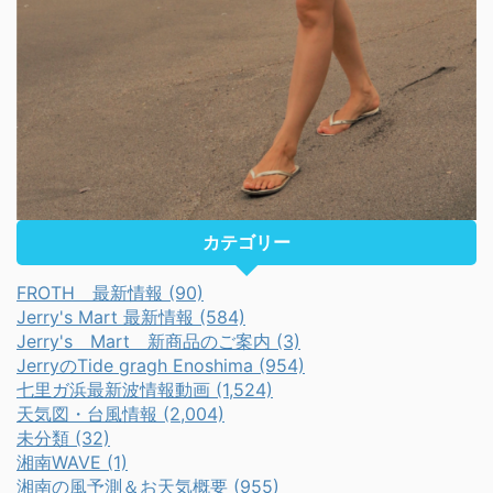
カテゴリー
FROTH 最新情報 (90)
Jerry's Mart 最新情報 (584)
Jerry's Mart 新商品のご案内 (3)
JerryのTide gragh Enoshima (954)
七里ガ浜最新波情報動画 (1,524)
天気図・台風情報 (2,004)
未分類 (32)
湘南WAVE (1)
湘南の風予測＆お天気概要 (955)