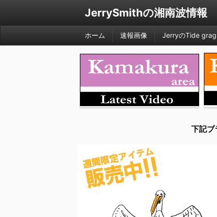
JerrySmithの湘南波情報
ホーム
速報画像
JerryのTide grag
下記ブ