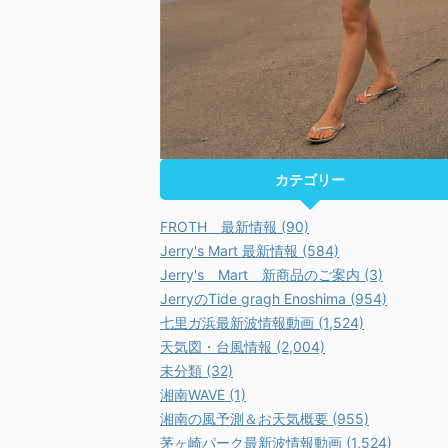
カテゴリー
FROTH 最新情報 (90)
Jerry's Mart 最新情報 (584)
Jerry's Mart 新商品のご案内 (3)
JerryのTide gragh Enoshima (954)
七里ガ浜最新波情報動画 (1,524)
天気図・台風情報 (2,004)
未分類 (32)
湘南WAVE (1)
湘南の風予測＆お天気概要 (955)
茅ヶ崎パーク最新波情報動画 (1,524)