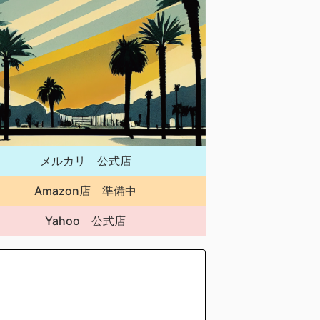
メルカリ 公式店
Amazon店 準備中
Yahoo 公式店