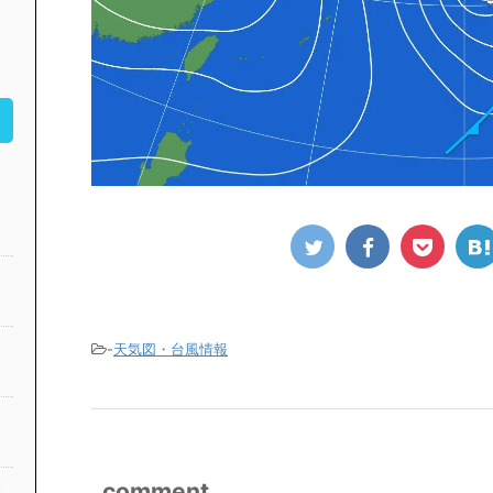
-
天気図・台風情報
comment
公