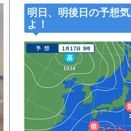
明日、明後日の予想気
よ！