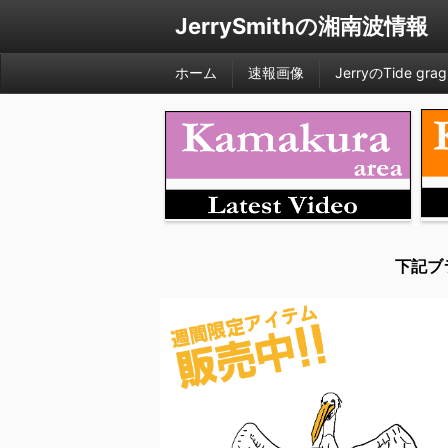
JerrySmithの湘南波情報
ホーム
速報画像
JerryのTide grag
下記ブ