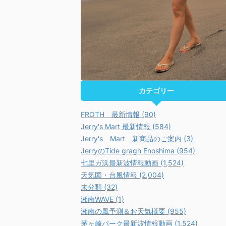
カテゴリー
FROTH 最新情報 (90)
Jerry's Mart 最新情報 (584)
Jerry's Mart 新商品のご案内 (3)
JerryのTide gragh Enoshima (954)
七里ガ浜最新波情報動画 (1,524)
天気図・台風情報 (2,004)
未分類 (32)
湘南WAVE (1)
湘南の風予測＆お天気概要 (955)
茅ヶ崎パーク最新波情報動画 (1,524)