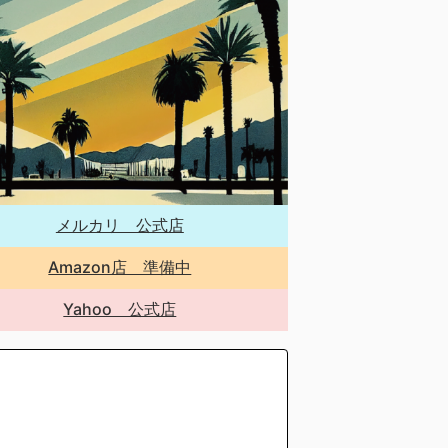
メルカリ 公式店
Amazon店 準備中
Yahoo 公式店