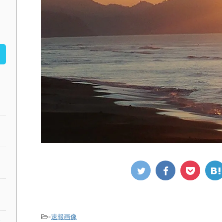
-
速報画像
公