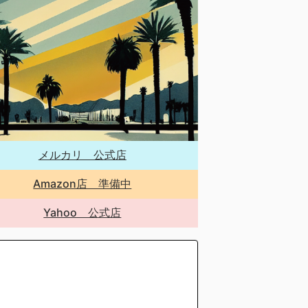
メルカリ 公式店
Amazon店 準備中
Yahoo 公式店