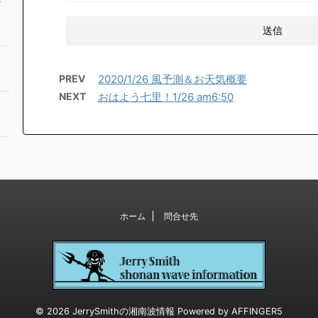
PREV
2020/1/26 風予測＆お天気概要
NEXT
おはよう七里！1/26 am6:50
ホーム
問合せ先
© 2026 JerrySmithの湘南波情報 Powered by
AFFINGER5