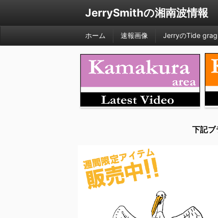
JerrySmithの湘南波情報
ホーム
速報画像
JerryのTide grag
下記ブ