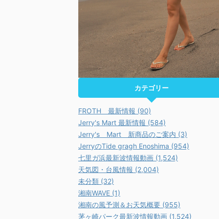
カテゴリー
FROTH 最新情報 (90)
Jerry's Mart 最新情報 (584)
Jerry's Mart 新商品のご案内 (3)
JerryのTide gragh Enoshima (954)
七里ガ浜最新波情報動画 (1,524)
天気図・台風情報 (2,004)
未分類 (32)
湘南WAVE (1)
湘南の風予測＆お天気概要 (955)
茅ヶ崎パーク最新波情報動画 (1,524)