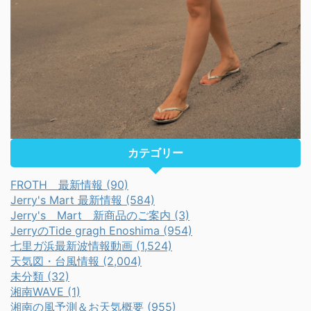
カテゴリー
FROTH 最新情報 (90)
Jerry's Mart 最新情報 (584)
Jerry's Mart 新商品のご案内 (3)
JerryのTide gragh Enoshima (954)
七里ガ浜最新波情報動画 (1,524)
天気図・台風情報 (2,004)
未分類 (32)
湘南WAVE (1)
湘南の風予測＆お天気概要 (955)