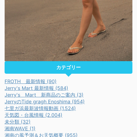
カテゴリー
FROTH 最新情報 (90)
Jerry's Mart 最新情報 (584)
Jerry's Mart 新商品のご案内 (3)
JerryのTide gragh Enoshima (954)
七里ガ浜最新波情報動画 (1,524)
天気図・台風情報 (2,004)
未分類 (32)
湘南WAVE (1)
湘南の風予測＆お天気概要 (955)