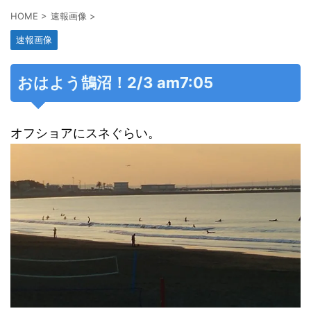
HOME
>
速報画像
>
速報画像
おはよう鵠沼！2/3 am7:05
オフショアにスネぐらい。