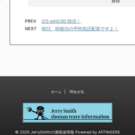
PREV
2/3 pm5:00 鵠沼！
NEXT
明日、明後日の予想気圧配置ですよ！
ホーム
問合せ先
© 2026 JerrySmithの湘南波情報 Powered by
AFFINGER5