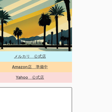
メルカリ 公式店
Amazon店 準備中
Yahoo 公式店