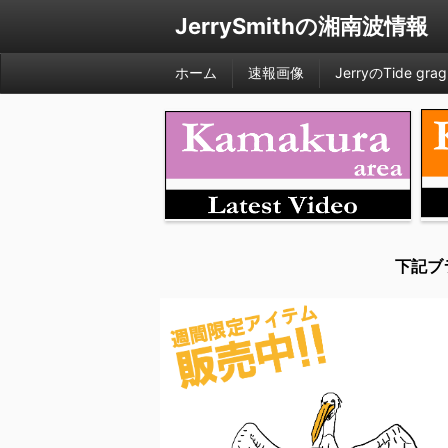
JerrySmithの湘南波情報
ホーム
速報画像
JerryのTide grag
下記ブ