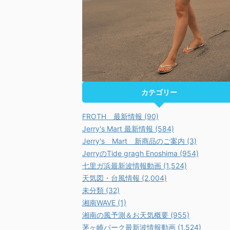
カテゴリー
FROTH 最新情報 (90)
Jerry's Mart 最新情報 (584)
Jerry's Mart 新商品のご案内 (3)
JerryのTide gragh Enoshima (954)
七里ガ浜最新波情報動画 (1,524)
天気図・台風情報 (2,004)
未分類 (32)
湘南WAVE (1)
湘南の風予測＆お天気概要 (955)
茅ヶ崎パーク最新波情報動画 (1,524)