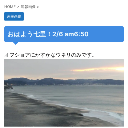
HOME
>
速報画像
>
速報画像
おはよう七里！2/6 am6:50
オフショアにかすかなウネリのみです。