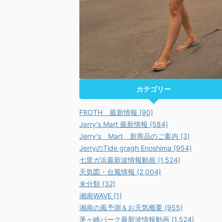
カテゴリー
FROTH 最新情報 (90)
Jerry's Mart 最新情報 (584)
Jerry's Mart 新商品のご案内 (3)
JerryのTide gragh Enoshima (954)
七里ガ浜最新波情報動画 (1,524)
天気図・台風情報 (2,004)
未分類 (32)
湘南WAVE (1)
湘南の風予測＆お天気概要 (955)
茅ヶ崎パーク最新波情報動画 (1,524)