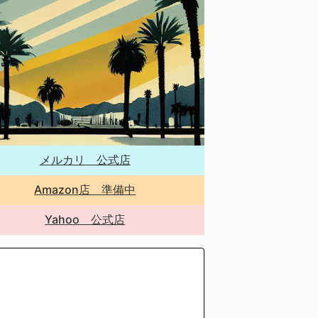
メルカリ 公式店
Amazon店 準備中
Yahoo 公式店