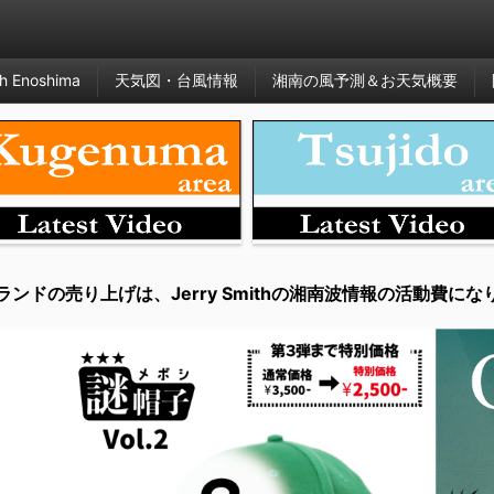
h Enoshima
天気図・台風情報
湘南の風予測＆お天気概要
ランドの売り上げは、Jerry Smithの湘南波情報の活動費にな