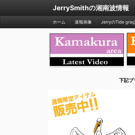
JerrySmithの湘南波情報
ホーム
速報画像
JerryのTide grag
下記ブ