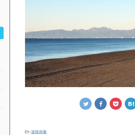
-
速報画像
公