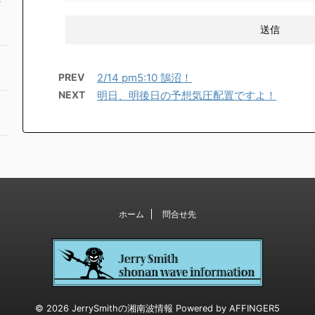
PREV
2/14 pm5:10 鵠沼！
NEXT
明日、明後日の予想気圧配置ですよ！
ホーム
問合せ先
© 2026 JerrySmithの湘南波情報 Powered by
AFFINGER5