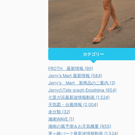
カテゴリー
FROTH 最新情報 (90)
Jerry's Mart 最新情報 (584)
Jerry's Mart 新商品のご案内 (3)
JerryのTide gragh Enoshima (954)
七里ガ浜最新波情報動画 (1,524)
天気図・台風情報 (2,004)
未分類 (32)
湘南WAVE (1)
湘南の風予測＆お天気概要 (955)
茅ヶ崎パーク最新波情報動画 (1,524)