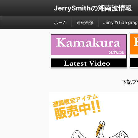
JerrySmithの湘南波情報
ホーム
速報画像
JerryのTide grag
下記ブ