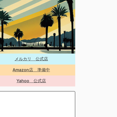
メルカリ 公式店
Amazon店 準備中
Yahoo 公式店