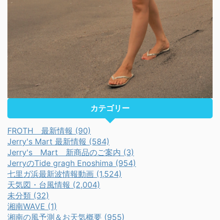
カテゴリー
FROTH 最新情報 (90)
Jerry's Mart 最新情報 (584)
Jerry's Mart 新商品のご案内 (3)
JerryのTide gragh Enoshima (954)
七里ガ浜最新波情報動画 (1,524)
天気図・台風情報 (2,004)
未分類 (32)
湘南WAVE (1)
湘南の風予測＆お天気概要 (955)