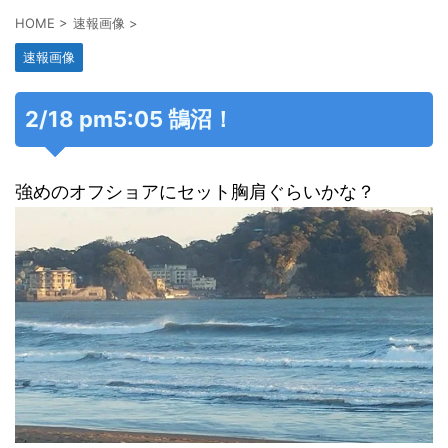
HOME
>
速報画像
>
速報画像
2/18 pm5:05 鵠沼！
強めのオフショアにセット胸肩ぐらいかな？