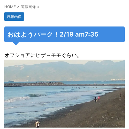
HOME
>
速報画像
>
速報画像
おはようパーク！2/19 am7:35
オフショアにヒザ～モモぐらい。