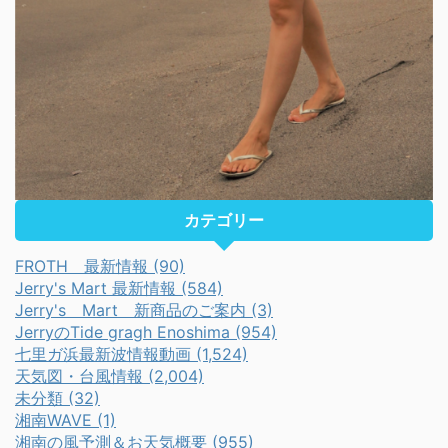
カテゴリー
FROTH 最新情報 (90)
Jerry's Mart 最新情報 (584)
Jerry's Mart 新商品のご案内 (3)
JerryのTide gragh Enoshima (954)
七里ガ浜最新波情報動画 (1,524)
天気図・台風情報 (2,004)
未分類 (32)
湘南WAVE (1)
湘南の風予測＆お天気概要 (955)