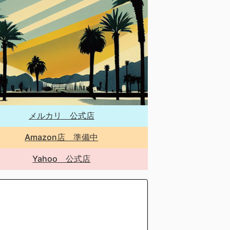
メルカリ 公式店
Amazon店 準備中
Yahoo 公式店