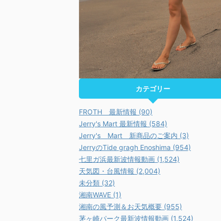
カテゴリー
FROTH 最新情報 (90)
Jerry's Mart 最新情報 (584)
Jerry's Mart 新商品のご案内 (3)
JerryのTide gragh Enoshima (954)
七里ガ浜最新波情報動画 (1,524)
天気図・台風情報 (2,004)
未分類 (32)
湘南WAVE (1)
湘南の風予測＆お天気概要 (955)
茅ヶ崎パーク最新波情報動画 (1,524)