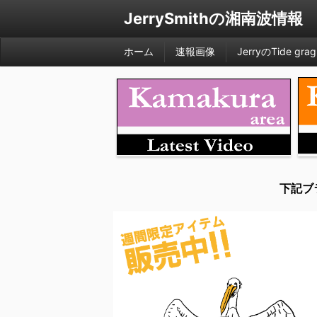
JerrySmithの湘南波情報
ホーム
速報画像
JerryのTide grag
下記ブ