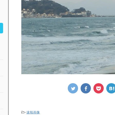
-
速報画像
公