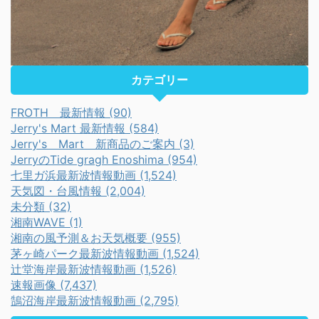
カテゴリー
FROTH 最新情報 (90)
Jerry's Mart 最新情報 (584)
Jerry's Mart 新商品のご案内 (3)
JerryのTide gragh Enoshima (954)
七里ガ浜最新波情報動画 (1,524)
天気図・台風情報 (2,004)
未分類 (32)
湘南WAVE (1)
湘南の風予測＆お天気概要 (955)
茅ヶ崎パーク最新波情報動画 (1,524)
辻堂海岸最新波情報動画 (1,526)
速報画像 (7,437)
鵠沼海岸最新波情報動画 (2,795)