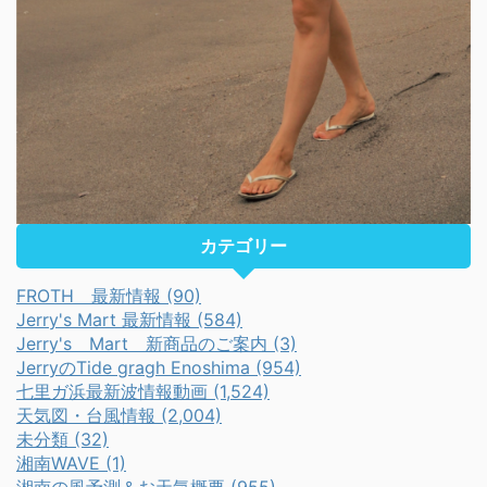
カテゴリー
FROTH 最新情報 (90)
Jerry's Mart 最新情報 (584)
Jerry's Mart 新商品のご案内 (3)
JerryのTide gragh Enoshima (954)
七里ガ浜最新波情報動画 (1,524)
天気図・台風情報 (2,004)
未分類 (32)
湘南WAVE (1)