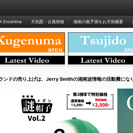
h Enoshima
天気図・台風情報
湘南の風予測＆お天気概要
ランドの売り上げは、Jerry Smithの湘南波情報の活動費にな