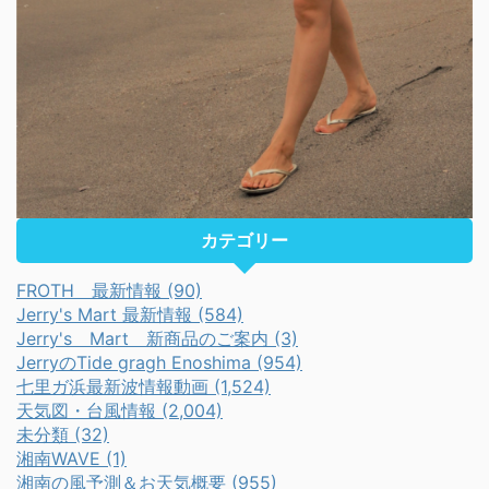
カテゴリー
FROTH 最新情報 (90)
Jerry's Mart 最新情報 (584)
Jerry's Mart 新商品のご案内 (3)
JerryのTide gragh Enoshima (954)
七里ガ浜最新波情報動画 (1,524)
天気図・台風情報 (2,004)
未分類 (32)
湘南WAVE (1)
湘南の風予測＆お天気概要 (955)