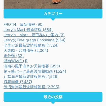
カテゴリー
FROTH 最新情報 (90)
Jerry's Mart 最新情報 (584)
Jerry's Mart 新商品のご案内 (3)
JerryのTide gragh Enoshima (954)
七里ガ浜最新波情報動画 (1,524)
天気図・台風情報 (2,004)
未分類 (32)
湘南WAVE (1)
湘南の風予測＆お天気概要 (955)
茅ヶ崎パーク最新波情報動画 (1,524)
辻堂海岸最新波情報動画 (1,526)
速報画像 (7,437)
鵠沼海岸最新波情報動画 (2,795)
最近の投稿