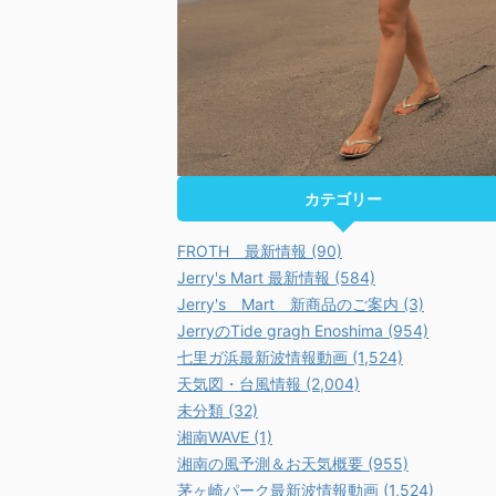
カテゴリー
FROTH 最新情報 (90)
Jerry's Mart 最新情報 (584)
Jerry's Mart 新商品のご案内 (3)
JerryのTide gragh Enoshima (954)
七里ガ浜最新波情報動画 (1,524)
天気図・台風情報 (2,004)
未分類 (32)
湘南WAVE (1)
湘南の風予測＆お天気概要 (955)
茅ヶ崎パーク最新波情報動画 (1,524)