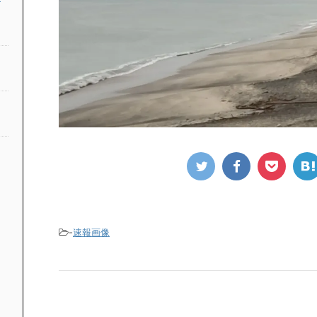
-
速報画像