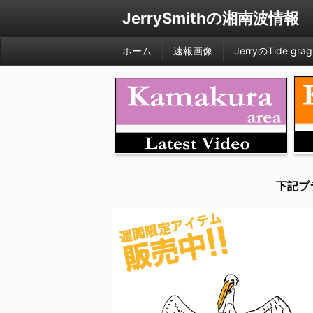
JerrySmithの湘南波情報
ホーム
速報画像
JerryのTide grag
下記ブ