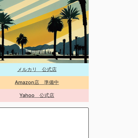
メルカリ 公式店
Amazon店 準備中
Yahoo 公式店