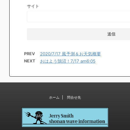
サイト
PREV
2020/7/17 風予測＆お天気概要
NEXT
おはよう鵠沼！7/17 am6:05
ホーム
問合せ先