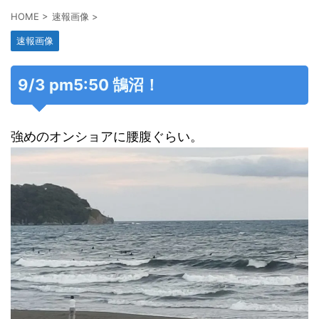
HOME
>
速報画像
>
速報画像
9/3 pm5:50 鵠沼！
強めのオンショアに腰腹ぐらい。