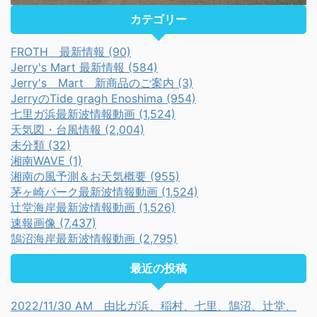
カテゴリー
FROTH 最新情報 (90)
Jerry's Mart 最新情報 (584)
Jerry's Mart 新商品のご案内 (3)
JerryのTide gragh Enoshima (954)
七里ガ浜最新波情報動画 (1,524)
天気図・台風情報 (2,004)
未分類 (32)
湘南WAVE (1)
湘南の風予測＆お天気概要 (955)
茅ヶ崎パーク最新波情報動画 (1,524)
辻堂海岸最新波情報動画 (1,526)
速報画像 (7,437)
鵠沼海岸最新波情報動画 (2,795)
最近の投稿
2022/11/30 AM 由比ガ浜、稲村、七里、鵠沼、辻堂、