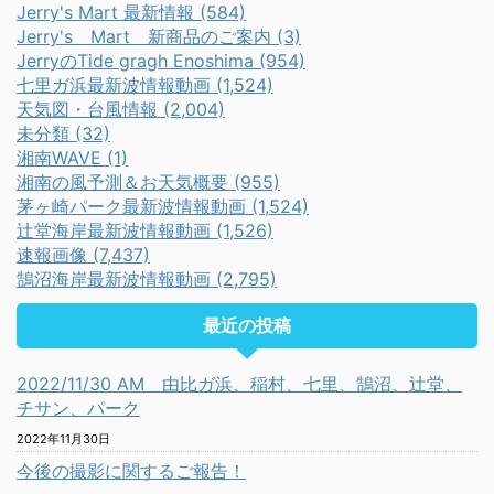
Jerry's Mart 最新情報 (584)
Jerry's Mart 新商品のご案内 (3)
JerryのTide gragh Enoshima (954)
七里ガ浜最新波情報動画 (1,524)
天気図・台風情報 (2,004)
未分類 (32)
湘南WAVE (1)
湘南の風予測＆お天気概要 (955)
茅ヶ崎パーク最新波情報動画 (1,524)
辻堂海岸最新波情報動画 (1,526)
速報画像 (7,437)
鵠沼海岸最新波情報動画 (2,795)
最近の投稿
2022/11/30 AM 由比ガ浜、稲村、七里、鵠沼、辻堂、
チサン、パーク
2022年11月30日
今後の撮影に関するご報告！