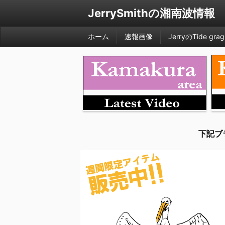
JerrySmithの湘南波情報
ホーム
速報画像
JerryのTide grag
下記ブ