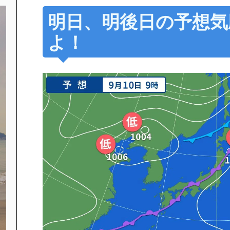
明日、明後日の予想気
よ！