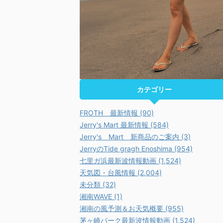
カテゴリー
FROTH 最新情報 (90)
Jerry's Mart 最新情報 (584)
Jerry's Mart 新商品のご案内 (3)
JerryのTide gragh Enoshima (954)
七里ガ浜最新波情報動画 (1,524)
天気図・台風情報 (2,004)
未分類 (32)
湘南WAVE (1)
湘南の風予測＆お天気概要 (955)
茅ヶ崎パーク最新波情報動画 (1,524)