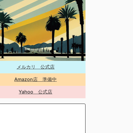
メルカリ 公式店
Amazon店 準備中
Yahoo 公式店