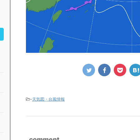
-
天気図・台風情報
comment
公