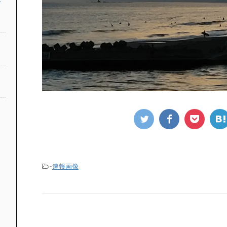
-
速報画像