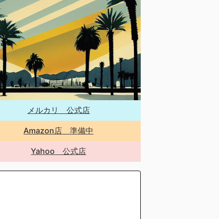
メルカリ 公式店
Amazon店 準備中
Yahoo 公式店