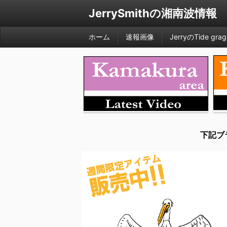
JerrySmithの湘南波情報
ホーム
速報画像
JerryのTide grag
下記ブ