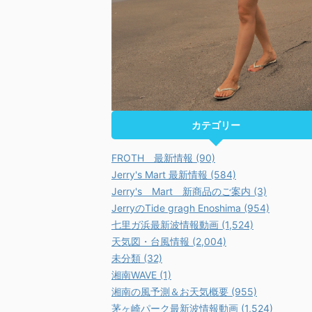
カテゴリー
FROTH 最新情報 (90)
Jerry's Mart 最新情報 (584)
Jerry's Mart 新商品のご案内 (3)
JerryのTide gragh Enoshima (954)
七里ガ浜最新波情報動画 (1,524)
天気図・台風情報 (2,004)
未分類 (32)
湘南WAVE (1)
湘南の風予測＆お天気概要 (955)
茅ヶ崎パーク最新波情報動画 (1,524)