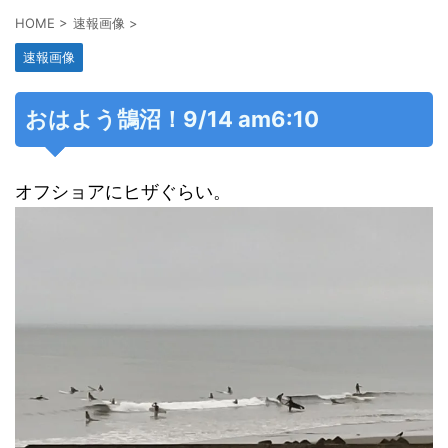
HOME
>
速報画像
>
速報画像
おはよう鵠沼！9/14 am6:10
オフショアにヒザぐらい。