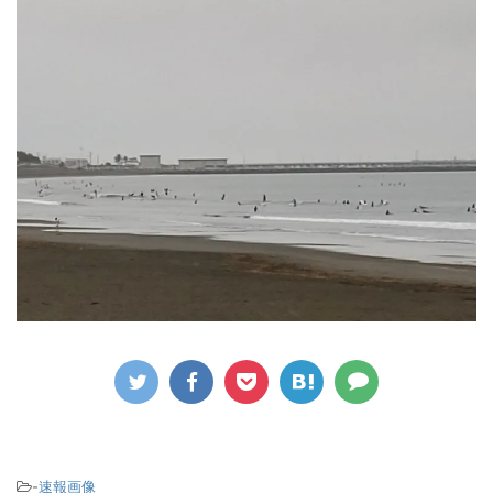
-
速報画像