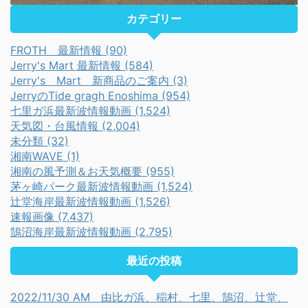
カテゴリー
FROTH 最新情報 (90)
Jerry's Mart 最新情報 (584)
Jerry's Mart 新商品のご案内 (3)
JerryのTide gragh Enoshima (954)
七里ガ浜最新波情報動画 (1,524)
天気図・台風情報 (2,004)
未分類 (32)
湘南WAVE (1)
湘南の風予測＆お天気概要 (955)
茅ヶ崎パーク最新波情報動画 (1,524)
辻堂海岸最新波情報動画 (1,526)
速報画像 (7,437)
鵠沼海岸最新波情報動画 (2,795)
最近の投稿
2022/11/30 AM 由比ガ浜、稲村、七里、鵠沼、辻堂、