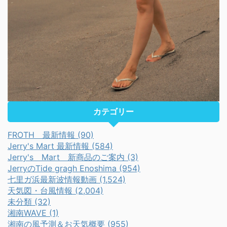
カテゴリー
FROTH 最新情報 (90)
Jerry's Mart 最新情報 (584)
Jerry's Mart 新商品のご案内 (3)
JerryのTide gragh Enoshima (954)
七里ガ浜最新波情報動画 (1,524)
天気図・台風情報 (2,004)
未分類 (32)
湘南WAVE (1)
湘南の風予測＆お天気概要 (955)