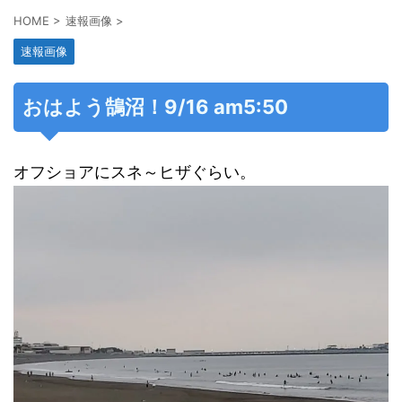
HOME
>
速報画像
>
速報画像
おはよう鵠沼！9/16 am5:50
オフショアにスネ～ヒザぐらい。