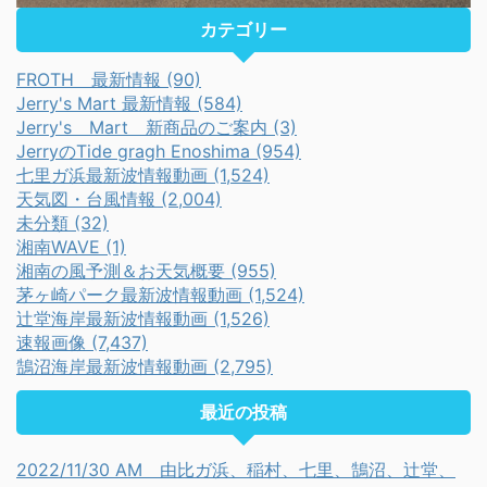
カテゴリー
FROTH 最新情報 (90)
Jerry's Mart 最新情報 (584)
Jerry's Mart 新商品のご案内 (3)
JerryのTide gragh Enoshima (954)
七里ガ浜最新波情報動画 (1,524)
天気図・台風情報 (2,004)
未分類 (32)
湘南WAVE (1)
湘南の風予測＆お天気概要 (955)
茅ヶ崎パーク最新波情報動画 (1,524)
辻堂海岸最新波情報動画 (1,526)
速報画像 (7,437)
鵠沼海岸最新波情報動画 (2,795)
最近の投稿
2022/11/30 AM 由比ガ浜、稲村、七里、鵠沼、辻堂、