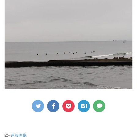
-
速報画像