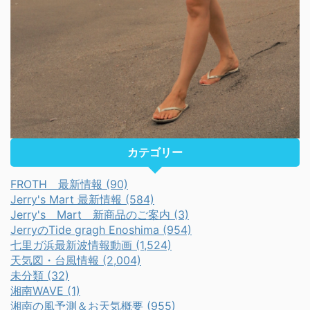
カテゴリー
FROTH 最新情報 (90)
Jerry's Mart 最新情報 (584)
Jerry's Mart 新商品のご案内 (3)
JerryのTide gragh Enoshima (954)
七里ガ浜最新波情報動画 (1,524)
天気図・台風情報 (2,004)
未分類 (32)
湘南WAVE (1)
湘南の風予測＆お天気概要 (955)