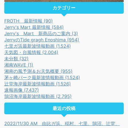
カテゴリー
FROTH 最新情報 (90)
Jerry's Mart 最新情報 (584)
Jerry's Mart 新商品のご案内 (3)
JerryのTide gragh Enoshima (954)
七里ガ浜最新波情報動画 (1,524)
天気図・台風情報 (2,004)
未分類 (32)
湘南WAVE (1)
湘南の風予測＆お天気概要 (955)
茅ヶ崎パーク最新波情報動画 (1,524)
辻堂海岸最新波情報動画 (1,526)
速報画像 (7,437)
鵠沼海岸最新波情報動画 (2,795)
最近の投稿
2022/11/30 AM 由比ガ浜、稲村、七里、鵠沼、辻堂、