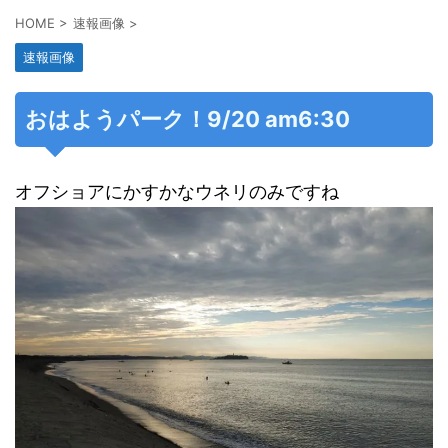
HOME
>
速報画像
>
速報画像
おはようパーク！9/20 am6:30
オフショアにかすかなウネリのみですね