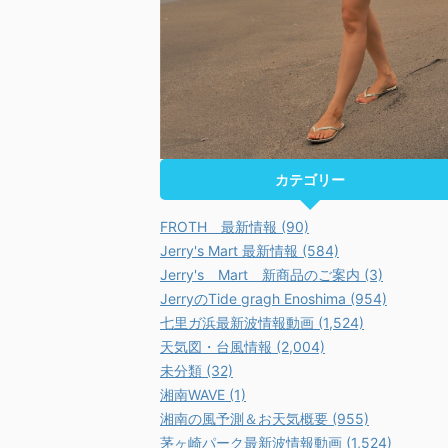
カテゴリー
FROTH 最新情報 (90)
Jerry's Mart 最新情報 (584)
Jerry's Mart 新商品のご案内 (3)
JerryのTide gragh Enoshima (954)
七里ガ浜最新波情報動画 (1,524)
天気図・台風情報 (2,004)
未分類 (32)
湘南WAVE (1)
湘南の風予測＆お天気概要 (955)
茅ヶ崎パーク最新波情報動画 (1,524)