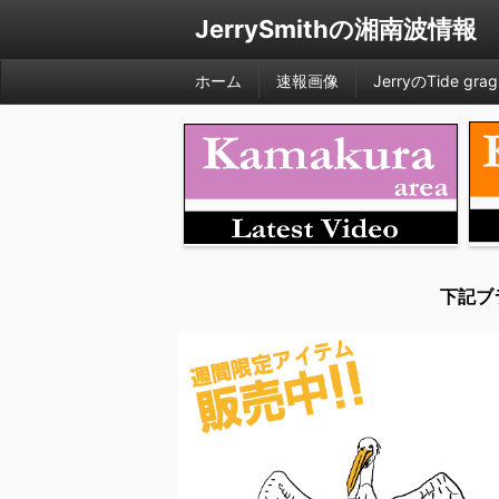
JerrySmithの湘南波情報
ホーム
速報画像
JerryのTide grag
下記ブ