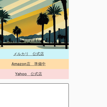
メルカリ 公式店
Amazon店 準備中
Yahoo 公式店