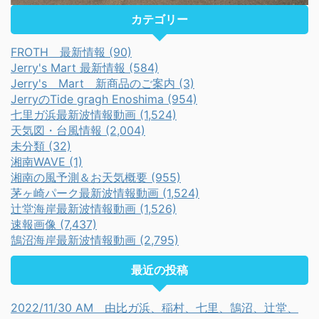
カテゴリー
FROTH 最新情報 (90)
Jerry's Mart 最新情報 (584)
Jerry's Mart 新商品のご案内 (3)
JerryのTide gragh Enoshima (954)
七里ガ浜最新波情報動画 (1,524)
天気図・台風情報 (2,004)
未分類 (32)
湘南WAVE (1)
湘南の風予測＆お天気概要 (955)
茅ヶ崎パーク最新波情報動画 (1,524)
辻堂海岸最新波情報動画 (1,526)
速報画像 (7,437)
鵠沼海岸最新波情報動画 (2,795)
最近の投稿
2022/11/30 AM 由比ガ浜、稲村、七里、鵠沼、辻堂、