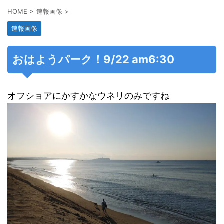
HOME
>
速報画像
>
速報画像
おはようパーク！9/22 am6:30
オフショアにかすかなウネリのみですね