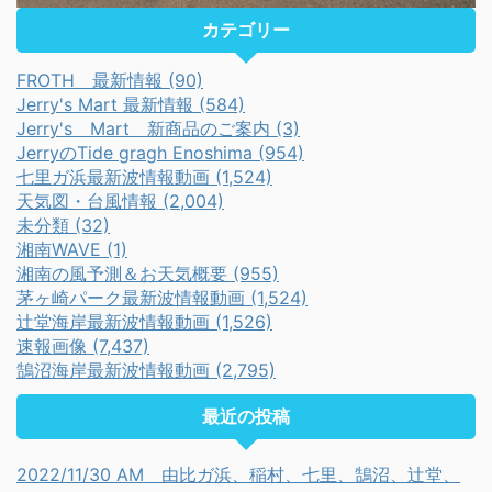
カテゴリー
FROTH 最新情報 (90)
Jerry's Mart 最新情報 (584)
Jerry's Mart 新商品のご案内 (3)
JerryのTide gragh Enoshima (954)
七里ガ浜最新波情報動画 (1,524)
天気図・台風情報 (2,004)
未分類 (32)
湘南WAVE (1)
湘南の風予測＆お天気概要 (955)
茅ヶ崎パーク最新波情報動画 (1,524)
辻堂海岸最新波情報動画 (1,526)
速報画像 (7,437)
鵠沼海岸最新波情報動画 (2,795)
最近の投稿
2022/11/30 AM 由比ガ浜、稲村、七里、鵠沼、辻堂、