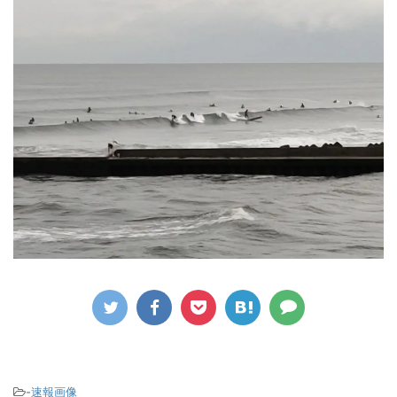
-
速報画像