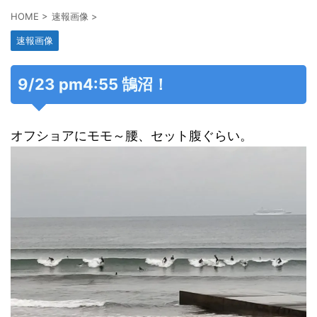
HOME
>
速報画像
>
速報画像
9/23 pm4:55 鵠沼！
オフショアにモモ～腰、セット腹ぐらい。