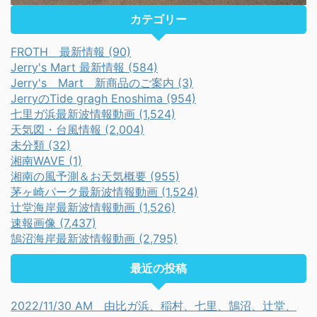
カテゴリー
FROTH 最新情報 (90)
Jerry's Mart 最新情報 (584)
Jerry's Mart 新商品のご案内 (3)
JerryのTide gragh Enoshima (954)
七里ガ浜最新波情報動画 (1,524)
天気図・台風情報 (2,004)
未分類 (32)
湘南WAVE (1)
湘南の風予測＆お天気概要 (955)
茅ヶ崎パーク最新波情報動画 (1,524)
辻堂海岸最新波情報動画 (1,526)
速報画像 (7,437)
鵠沼海岸最新波情報動画 (2,795)
最近の投稿
2022/11/30 AM 由比ガ浜、稲村、七里、鵠沼、辻堂、